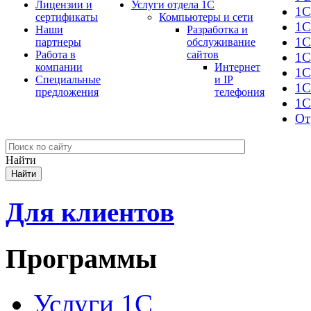
Лицензии и
Услуги отдела 1С
1С
сертификаты
Компьютеры и сети
1С
Наши
Разработка и
1С
партнеры
обслуживание
Работа в
сайтов
1С
компании
Интернет
1C
Специальные
и IP
1С
предложения
телефония
1С
От
Найти
Для клиентов
Программы
Услуги 1С