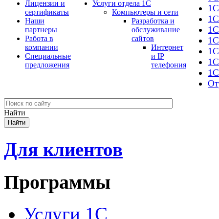
Лицензии и
Услуги отдела 1С
1С
сертификаты
Компьютеры и сети
1С
Наши
Разработка и
1С
партнеры
обслуживание
Работа в
сайтов
1С
компании
Интернет
1C
Специальные
и IP
1С
предложения
телефония
1С
От
Найти
Для клиентов
Программы
Услуги 1С