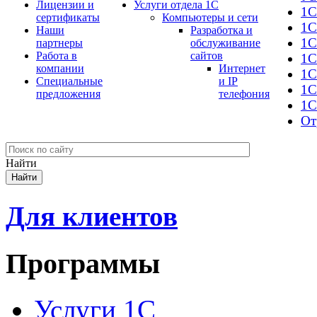
Лицензии и
Услуги отдела 1С
1С
сертификаты
Компьютеры и сети
1С
Наши
Разработка и
1С
партнеры
обслуживание
Работа в
сайтов
1С
компании
Интернет
1C
Специальные
и IP
1С
предложения
телефония
1С
От
Найти
Для клиентов
Программы
Услуги 1С