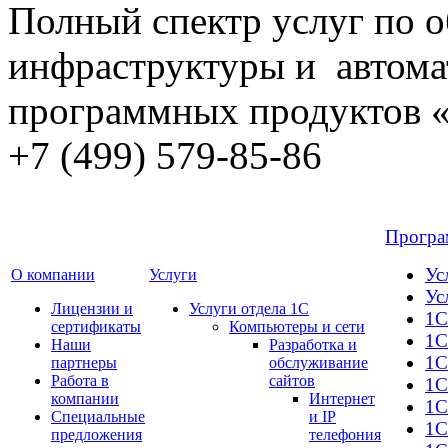
Полный спектр услуг по
инфраструктуры и автома
программных продуктов 
+7 (499) 579-85-86
Прогр
Ус
О компании
Услуги
Ус
Лицензии и
Услуги отдела 1С
1С
сертификаты
Компьютеры и сети
1С
Наши
Разработка и
1С
партнеры
обслуживание
Работа в
сайтов
1С
компании
Интернет
1C
Специальные
и IP
1С
предложения
телефония