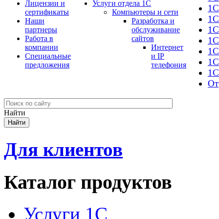
Лицензии и
Услуги отдела 1С
1С
сертификаты
Компьютеры и сети
1С
Наши
Разработка и
1С
партнеры
обслуживание
Работа в
сайтов
1С
компании
Интернет
1C
Специальные
и IP
1С
предложения
телефония
1С
От
Найти
Для клиентов
Каталог продуктов
Услуги 1С