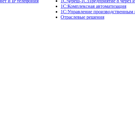
нет и IP телефония
1C:Фреш-1C:Предприятие 8 через 
1С:Комплексная автоматизация
1С:Управление производственным
Отраслевые решения