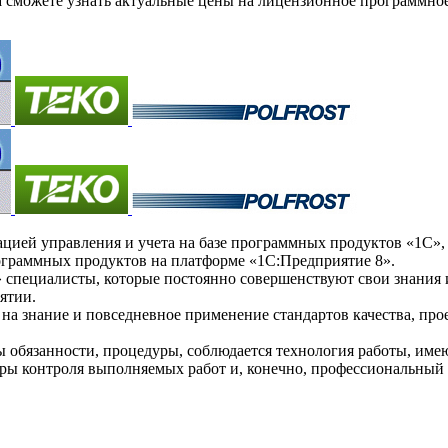
можете узнать актуальные цены на лицензионное программное 
ей управления и учета на базе программных продуктов «1С», а
ограммных продуктов на платформе «1С:Предприятие 8».
пециалисты, которые постоянно совершенствуют свои знания и
ятии.
а знание и повседневное применение стандартов качества, про
ы обязанности, процедуры, соблюдается технология работы, им
уры контроля выполняемых работ и, конечно, профессиональный