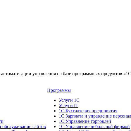
автоматизации управления на базе программных продуктов «1
Программы
Услуги 1С
Услуги IT
1С:Бухгалтерия предприятия
1С:Зарплата и управление персона
ти
1С:Управление торговлей
и обслуживание сайтов
1С:Управление небольшой фирмой